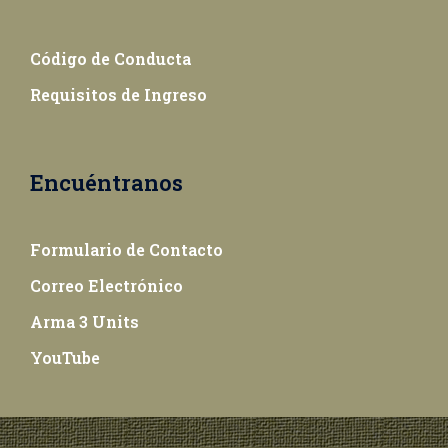
Código de Conducta
Requisitos de Ingreso
Encuéntranos
Formulario de Contacto
Correo Electrónico
Arma 3 Units
YouTube