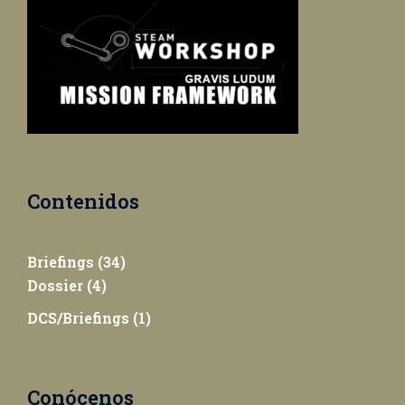
Contenidos
Briefings
(34)
Dossier
(4)
DCS/Briefings
(1)
Conócenos