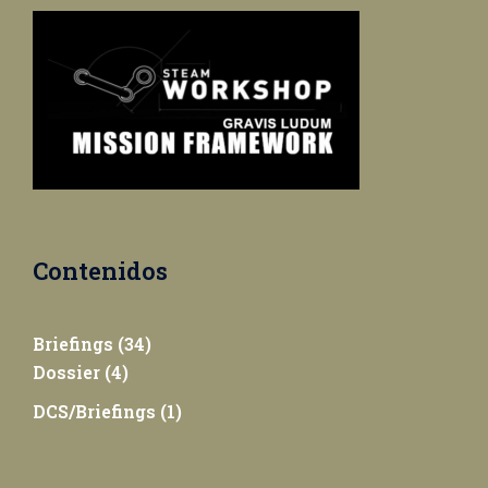
Contenidos
Briefings
(34)
Dossier
(4)
DCS/Briefings
(1)