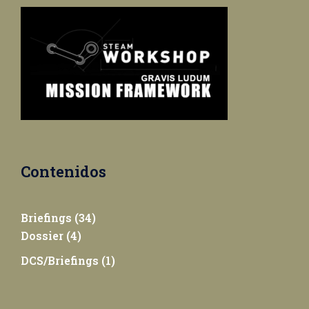
Contenidos
Briefings
(34)
Dossier
(4)
DCS/Briefings
(1)