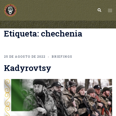
Saltar
al
Buscar
Alt
contenido
me
Etiqueta:
chechenia
25 DE AGOSTO DE 2022
BRIEFINGS
Kadyrovtsy