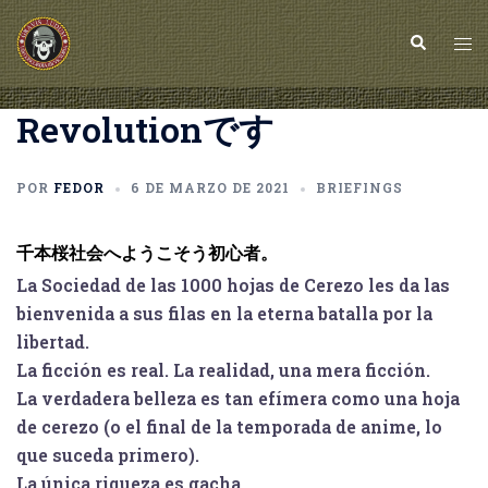
Saltar
al
Buscar
Alt
contenido
me
Revolutionです
POR
FEDOR
6 DE MARZO DE 2021
BRIEFINGS
千本桜社会へようこそう初心者。
La Sociedad de las 1000 hojas de Cerezo les da las
bienvenida a sus filas en la eterna batalla por la
libertad.
La ficción es real. La realidad, una mera ficción.
La verdadera belleza es tan efímera como una hoja
de cerezo (o el final de la temporada de anime, lo
que suceda primero).
La única riqueza es gacha.