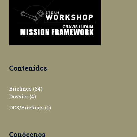
Contenidos
Briefings
(34)
Dossier
(4)
DCS/Briefings
(1)
Conócenos