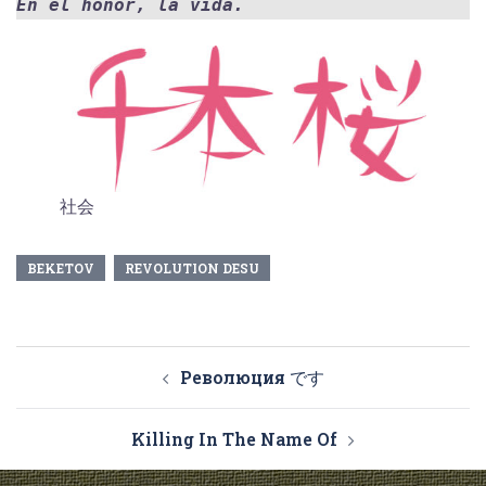
En el honor, la vida.
社会
BEKETOV
REVOLUTION DESU
Navegación
Революция です
de
entradas
Killing In The Name Of