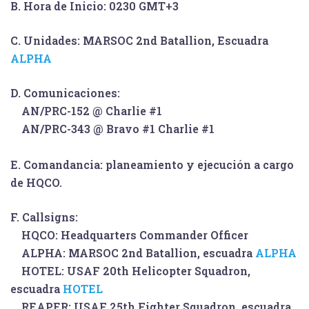
B.
Hora de Inicio: 0230 GMT+3
C.
Unidades: MARSOC 2nd Batallion, Escuadra
ALPHA
D.
Comunicaciones:
AN/PRC-152 @ Charlie #1
AN/PRC-343 @ Bravo #1 Charlie #1
E.
Comandancia: planeamiento y ejecución a cargo
de HQCO.
F.
Callsigns:
HQCO:
Headquarters Commander Officer
ALPHA:
MARSOC 2nd Batallion, escuadra
ALPHA
HOTEL:
USAF 20th Helicopter Squadron,
escuadra
HOTEL
REAPER:
USAF 25th Fighter Squadron, escuadra