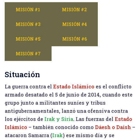
MISIÓN #1
MISIÓN #2
MISIÓN #3
MISIÓN #4
MISIÓN #5
MISIÓN #6
MISIÓN #7
Situación
La guerra contra el
Estado Islámico
es el conflicto
armado desatado el 5 de junio de 2014, cuando este
grupo junto a militantes suníes y tribus
antigubernamentales, lanzó una ofensiva contra
los ejércitos de
Irak y Siria
. Las fuerzas del
Estado
Islámico
– también conocido como
Dáesh o Daish
–
atacaron Samarra (
Irak
) ese mismo día y se