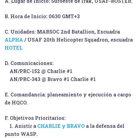
A. Lugar de Inicio: Suroeste de Irak,
USAF-ROSTER
.
B. Hora de Inicio: 0630 GMT+3
C. Unidades: MARSOC 2nd Batallion, Escuadra
ALPHA
/ USAF 20th Helicopter Squadron, escuadra
HOTEL
D. Comunicaciones:
AN/PRC-152 @ Charlie #1
AN/PRC-343 @ Bravo #1 Charlie #1
E. Comandancia: planeamiento y ejecución a cargo
de HQCO.
F. Objetivos Prioritarios:
1. Asistir a
CHARLIE y BRAVO
a la defensa del
punto
WASP
.